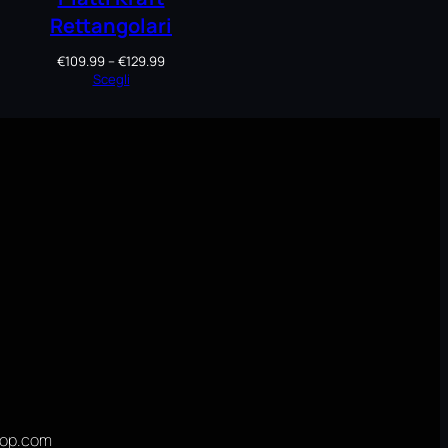
Rettangolari
Fascia
€
109.99
–
€
129.99
di
Scegli
prezzo:
da
€109.99
a
€129.99
hop.com