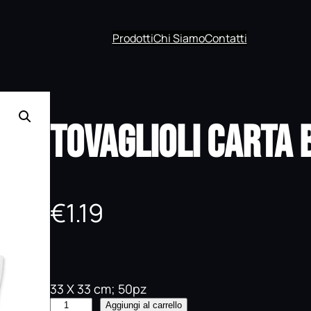
Prodotti
Chi Siamo
Contatti
Tovaglioli Carta 
€
1.19
33 X 33 cm; 50pz
T
Aggiungi al carrello