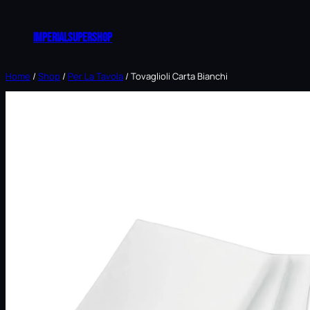
Vai
al
imperialsupershop
contenuto
Home
/
Shop
/
Per La Tavola
/ Tovaglioli Carta Bianchi