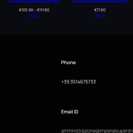
Fascia
€
105.90
–
€
111.80
€
71.60
di
Scegli
Scegli
prezzo:
da
€105.90
a
€111.80
Phone
+39 3514675733
Email ID
amministrazione@imperialsupers