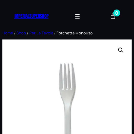
Vai
0
al
imperialsupershop
contenuto
Home
/
Shop
/
Per La Tavola
/ Forchetta Monouso