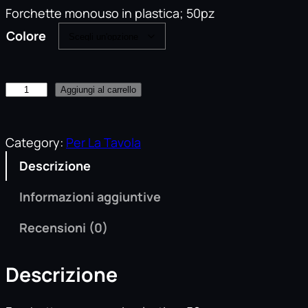
Forchette monouso in plastica; 50pz
Colore
F
Aggiungi al carrello
o
r
c
Category:
Per La Tavola
h
Descrizione
e
t
Informazioni aggiuntive
t
a
Recensioni (0)
M
o
Descrizione
n
o