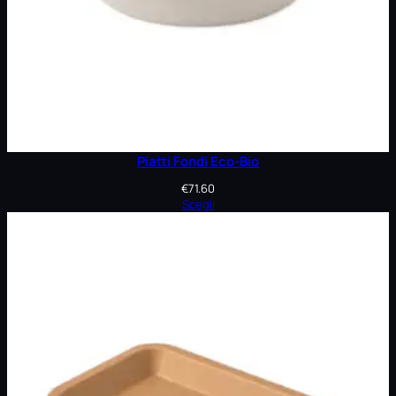
Piatti Fondi Eco-Bio
€
71.60
Scegli