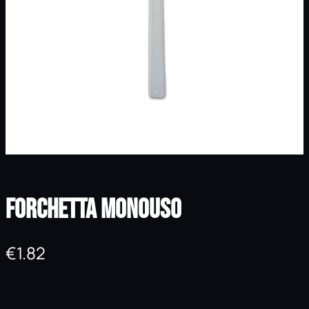
Forchetta Monouso
€
1.82