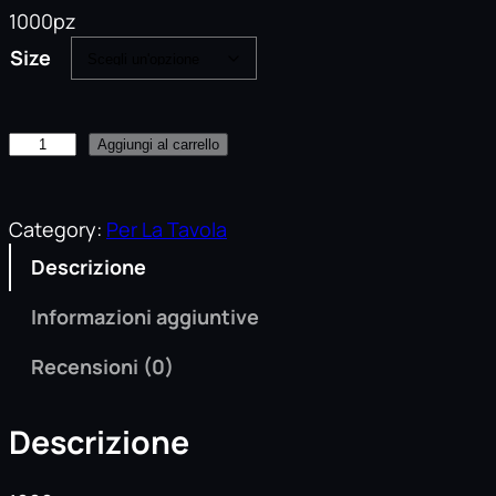
c
1000pz
i
Size
a
d
P
Aggiungi al carrello
i
i
p
a
t
Category:
Per La Tavola
r
t
Descrizione
e
i
z
K
Informazioni aggiuntive
r
z
a
Recensioni (0)
o
f
:
t
Descrizione
R
d
e
a