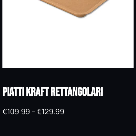
Piatti Kraft Rettangolari
F
€
109.99
–
€
129.99
a
s