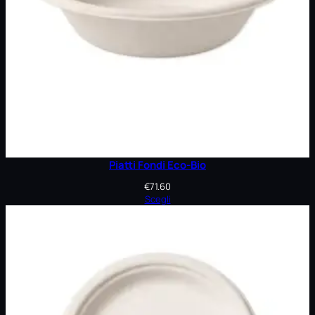
Piatti Fondi Eco-Bio
€
71.60
Scegli