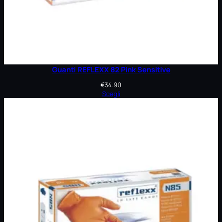
Guanti REFLEXX 82 Pink Sensitive
€
34.90
Scegli