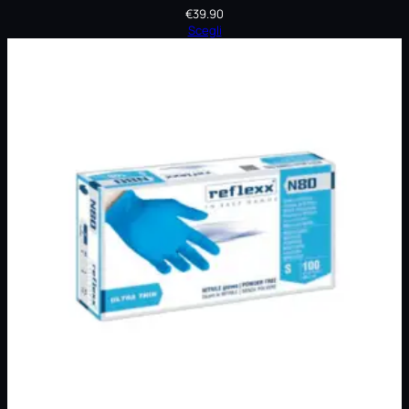
€
39.90
Scegli