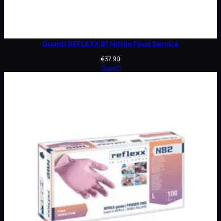
Guanti REFLEXX 81 Nitrile Food Service
€
37.90
Scegli