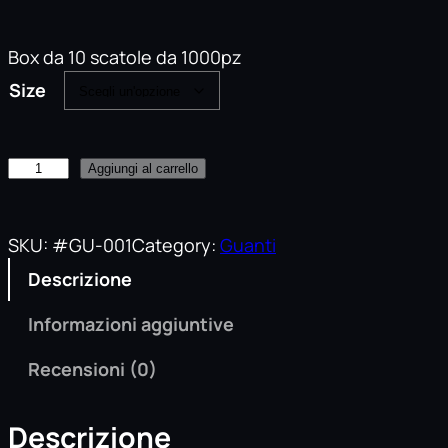
Box da 10 scatole da 1000pz
Size
G
Aggiungi al carrello
u
a
n
SKU:
#GU-001
Category:
Guanti
t
Descrizione
i
R
Informazioni aggiuntive
E
F
Recensioni (0)
L
E
Descrizione
X