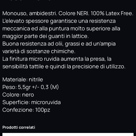
X
Monouso, ambidestri. Colore NERI. 100% Latex Free.
6
L’elevato spessore garantisce una resistenza
7
meccanica ed alla puntura molto superiore alla
N
maggior parte dei guanti in lattice.
i
Buona resistenza ad olii, grassi e ad un’ampia
t
varietà di sostanze chimiche.
r
La finitura micro ruvida aumenta la presa, la
i
sensibilità tattile e quindi la precisione di utilizzo.
l
e
Materiale: nitrile
a
Peso: 5,5gr +/- 0,3 (M)
d
Colore: nero
a
Superficie: microruvida
l
Confezione: 100pz
t
o
s
Prodotti correlati
p