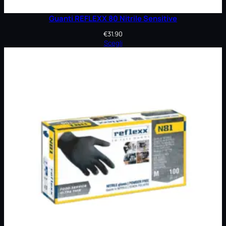
Guanti REFLEXX 80 Nitrile Sensitive
€
31.90
Scegli