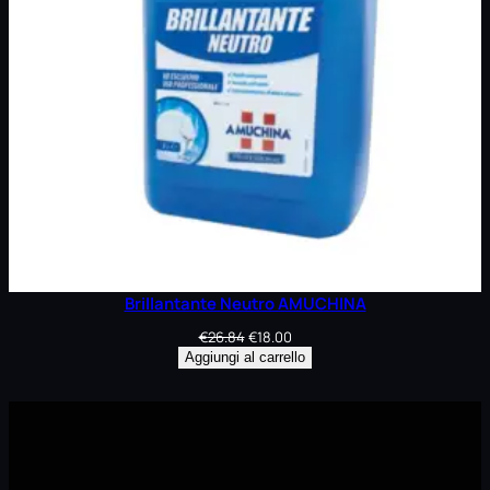
Brillantante Neutro AMUCHINA
Il
Il
€
26.84
€
18.00
prezzo
prezzo
Aggiungi al carrello
originale
attuale
era:
è:
€26.84.
€18.00.