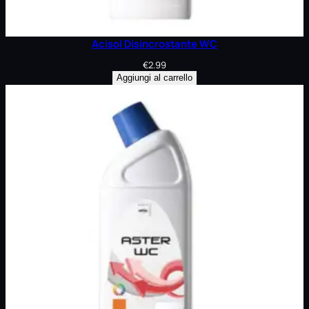
Acisol Disincrostante WC
€
2.99
Aggiungi al carrello