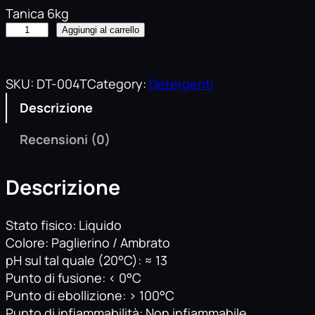
Tanica 6kg
K
Aggiungi al carrello
l
i
n
SKU:
DT-004T
Category:
Detergenti
F
Descrizione
o
r
Recensioni (0)
n
i
Descrizione
q
u
a
Stato fisico: Liquido
n
Colore: Paglierino / Ambrato
t
pH sul tal quale (20°C): ≈ 13
i
Punto di fusione: < 0°C
t
Punto di ebollizione: > 100°C
à
Punto di infiammabilità: Non infiammabile