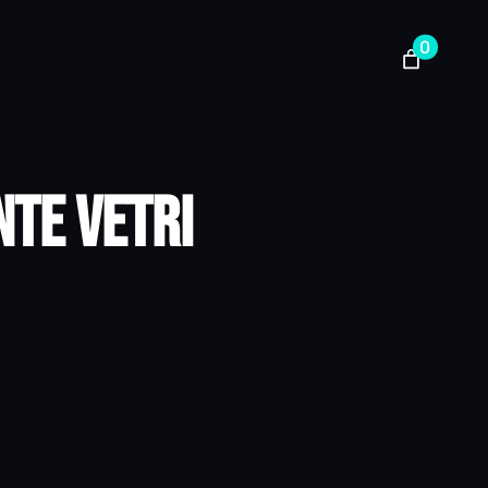
0
nte Vetri