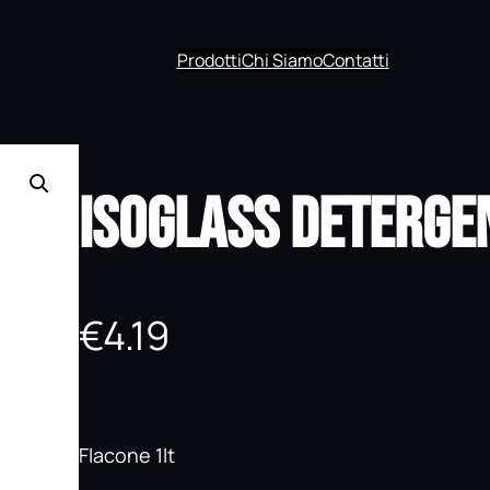
Prodotti
Chi Siamo
Contatti
ISOGLASS Deterge
€
4.19
Flacone 1lt