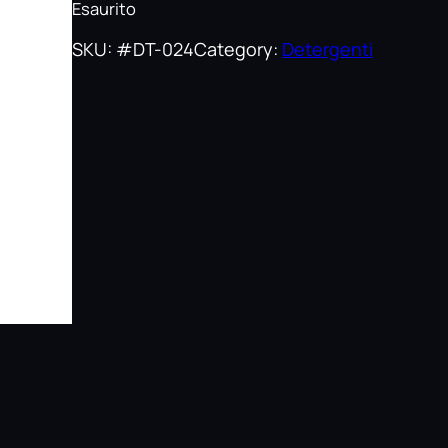
Esaurito
SKU:
#DT-024
Category:
Detergenti