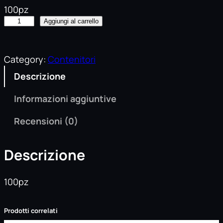
100pz
S
Aggiungi al carrello
c
a
t
Category:
Contenitori
o
Descrizione
l
a
Informazioni aggiuntive
P
i
Recensioni (0)
z
z
Descrizione
a
2
100pz
9
,
5
Prodotti correlati
c