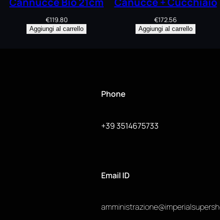
Cannucce Bio 21cm
Canucce + Cucchiaio
€
119.80
€
172.56
Aggiungi al carrello
Aggiungi al carrello
Phone
+39 3514675733
Email ID
amministrazione@imperialsupers