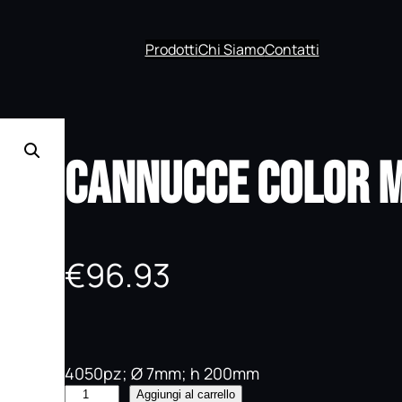
Prodotti
Chi Siamo
Contatti
Cannucce Color M
€
96.93
4050pz; Ø 7mm; h 200mm
C
Aggiungi al carrello