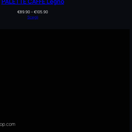
PALETTE CAFFÈ Legno
Fascia
€
89.90
–
€
105.90
di
Scegli
prezzo:
da
€89.90
a
€105.90
hop.com